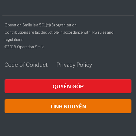
Operation Smile is a 501(c)(3) organization.
Contributions are tax deductible in accordance with IRS rules and
regulations.
©2019 Operation Smile
Code of Conduct
Privacy Policy
QUYÊN GÓP
TÌNH NGUYỆN