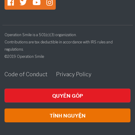
Operation Smile is a 501(c)(3) organization.
Contributions are tax deductible in accordance with IRS rules and
regulations.
©2019 Operation Smile
Code of Conduct
Privacy Policy
QUYÊN GÓP
TÌNH NGUYỆN