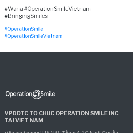
#Wana #OperationSmileVietnam
#BringingSmiles
#OperationSmile
#OperationSmileVietnam
VPDDTC TO CHUC OPERATION SMILE INC
TAI VIET NAM